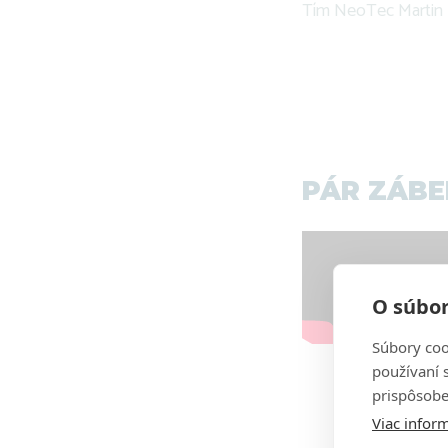
Tím NeoTec Martin
PÁR ZÁBE
O súbor
Súbory coo
používaní 
prispôsobe
Viac inform