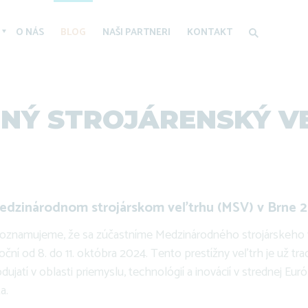
O NÁS
BLOG
NAŠI PARTNERI
KONTAKT
NÝ STROJÁRENSKÝ VE
edzinárodnom strojárskom veľtrhu (MSV) v Brne 
oznamujeme, že sa zúčastníme Medzinárodného strojárskeho 
oční od 8. do 11. októbra 2024. Tento prestížny veľtrh je už tr
ujatí v oblasti priemyslu, technológií a inovácií v strednej Euró
a.