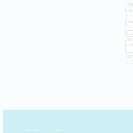
Me
E-m
Tel
Spr
Súh
NEWSLETTER