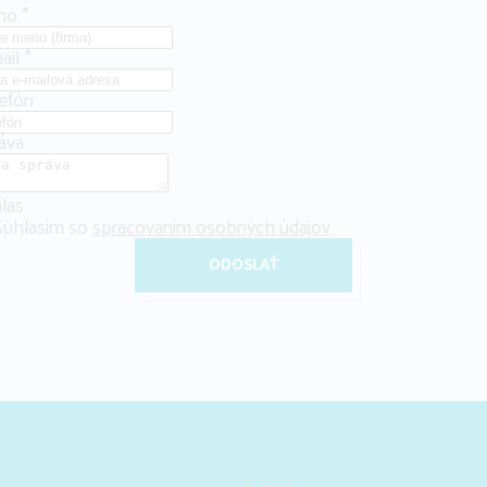
no
*
ail
*
efón
áva
las
Súhlasím so
spracovaním osobných údajov
ODOSLAŤ