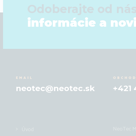
Odoberajte od ná
informácie a nov
EMAIL
OBCHOD
neotec@neotec.sk
+421 
NeoTec Mar
Úvod