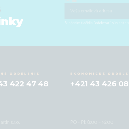
E-mail
s
inky
Stlačením tlačidla "odoberať" súhlasíte
NÉ ODDELENIE
EKONOMICKÉ ODDELE
43 422 47 48
+421 43 426 08
tin s.r.o.
PO - PI: 8:00 – 16:00