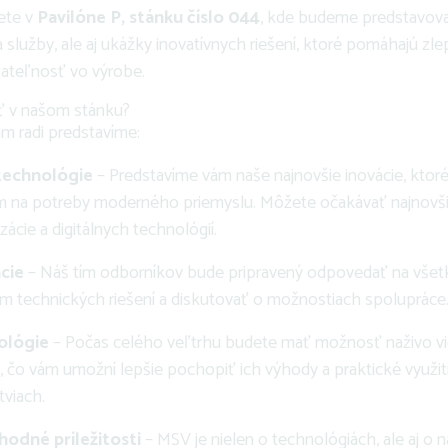
ete v
Pavilóne P, stánku číslo 044
, kde budeme predstavova
 služby, ale aj ukážky inovatívnych riešení, ktoré pomáhajú zle
žateľnosť vo výrobe.
ť v našom stánku?
m radi predstavíme:
technológie
– Predstavíme vám naše najnovšie inovácie, ktor
 na potreby moderného priemyslu. Môžete očakávať najnovšie 
zácie a digitálnych technológií.
cie
– Náš tím odborníkov bude pripravený odpovedať na všetk
 technických riešení a diskutovať o možnostiach spolupráce
ológie
– Počas celého veľtrhu budete mať možnosť naživo vi
i, čo vám umožní lepšie pochopiť ich výhody a praktické využit
viach.
odné príležitosti
– MSV je nielen o technológiách, ale aj o