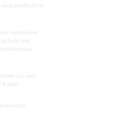
nové príležitosti na
gióne. Každoročne
2024 bude opäť
u inteligenciou
 osobne sa s vami
 k vašej
cií a nových
.