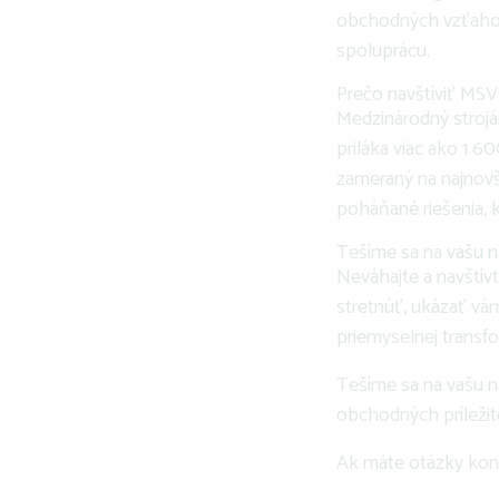
obchodných vzťahov. 
spoluprácu.
Prečo navštíviť MSV
Medzinárodný strojá
priláka viac ako 1 
zameraný na najnovši
poháňané riešenia, 
Tešíme sa na vašu n
Neváhajte a navštív
stretnúť, ukázať vá
priemyselnej transfo
Tešíme sa na vašu n
obchodných príležito
Ak máte otázky kon