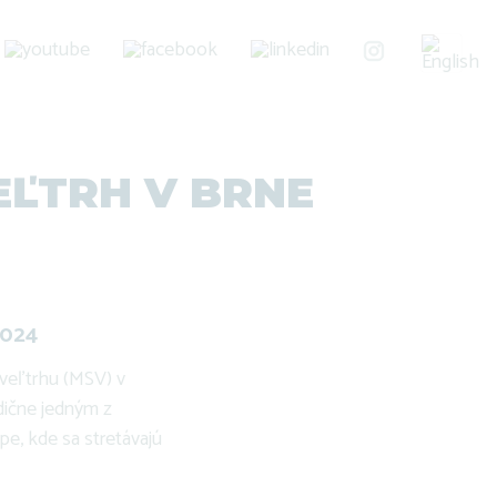
ĽTRH V BRNE
2024
veľtrhu (MSV) v
adične jedným z
pe, kde sa stretávajú