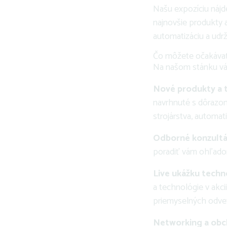
Našu expozíciu nájd
najnovšie produkty a
automatizáciu a udr
Čo môžete očakáva
Na našom stánku vá
Nové produkty a 
navrhnuté s dôrazom
strojárstva, automati
Odborné konzultá
poradiť vám ohľadom
Live ukážku techn
a technológie v akci
priemyselných odvet
Networking a obch