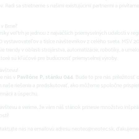
Radi sa stretneme s našimi existujúcimi partnermi a privítame 
 v Brne?
rsky veľtrh je jednou z najväčších priemyselných udalostí v re
600 vystavovateľov a tisíce návštevníkov z celého sveta. MSV 
e trendy v oblasti strojárstva, automatizácie, robotiky, a umelo
ktoré sú kľúčové pre budúcnosť priemyselnej výroby.
ávštevu!
te nás v
Pavilóne P, stánku 044
. Bude to pre nás príležitosť
m naše riešenia a prediskutovať, ako môžeme spoločne prispieť
rmácii a úspechu.
ávštevu a veríme, že vám náš stánok prinesie množstvo inšpirá
stí!
taktujte nás na emailovú adresu neotec@neotec.sk, ďakujeme