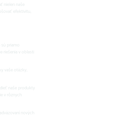
ť nielen naše
pšovať efektivitu,
é sú priamo
riešenia v oblasti
y vaše otázky,
.
dieť naše produkty
ie v rôznych
 nadväzovaní nových