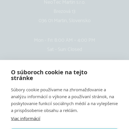
NeoTec Martin s.r.o.
Brezová 13
036 01 Martin, Slovensko
Mon - Fri: 8:00 AM – 4:00 PM
Sat - Sun: Closed
O súboroch cookie na tejto
stránke
Súbory cookie používame na zhromažďovanie a
analýzu informácií o výkone a používaní stránok, na
poskytovanie funkcií sociálnych médií a na vylepšenie
a prispôsobenie obsahu a reklám.
Viac informácií
Cookies settings