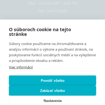
Mon - Fri: 8:00 AM – 4:00 PM
Sat - Sun: Closed
O súboroch cookie na tejto
stránke
Súbory cookie používame na zhromažďovanie a
analýzu informácií o výkone a používaní stránok, na
poskytovanie funkcií sociálnych médií a na vylepšenie
a prispôsobenie obsahu a reklám.
Viac informácií
Cookies settings
Používanie súborov cookie
Povoliť všetko
Pravidlá ochrany osobných údajov
Zakázať všetko
Súhlas so spracovaním osobných údajov
Politika kvality
Nastavenia