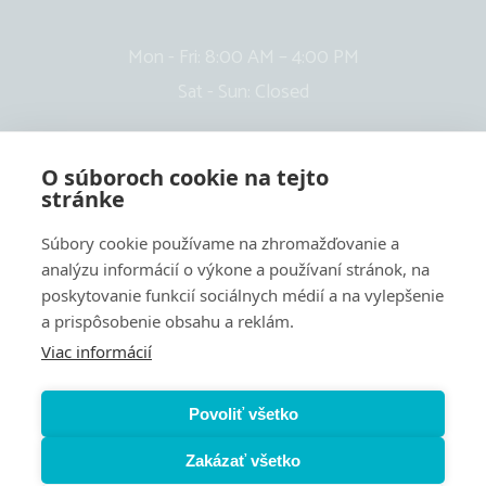
Mon - Fri: 8:00 AM – 4:00 PM
Sat - Sun: Closed
O súboroch cookie na tejto
stránke
Súbory cookie používame na zhromažďovanie a
analýzu informácií o výkone a používaní stránok, na
poskytovanie funkcií sociálnych médií a na vylepšenie
a prispôsobenie obsahu a reklám.
Viac informácií
Cookies settings
Používanie súborov cookie
Povoliť všetko
Pravidlá ochrany osobných údajov
Zakázať všetko
Súhlas so spracovaním osobných údajov