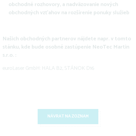
obchodné rozhovory, a nadväzovanie nových
obchodných vzťahov na rozšírenie ponuky služieb
Našich obchodných partnerov nájdete napr. v tomto
stánku, kde bude osobné zastúpenie NeoTec Martin
s.r.o. :
euroLaser GmbH: HALA B2, STÁNOK D16
NÁVRAT NA ZOZNAM