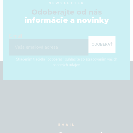
NEWSLETTER
Odoberajte od nás
informácie a novinky
E-mail
ODOBERAŤ
Stlačením tlačidla "odoberať" súhlasíte so spracovaním vašich
osobných údajov.
EMAIL