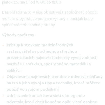
piatok 26. mája | od 10:00 do 15:00
Bez ohľadu na to, v akej oblasti vaša spoločnosť pôsobí,
môžete si byť istí, že program výstavy a podujatí bude
spĺňať vaše obchodné potreby.​​​​​​
Výhody návštevy
Prístup k stovkám medzinárodných
vystavovateľov pod jednou strechou
prezentujúcich najnovší technický vývoj v oblasti
hardvéru, softvéru, spotrebného materiálu a
aplikácií
Objavovanie najnovších trendov v odvetví, náhľady
na trh a jeho vývoj a tipy a techniky, ktoré môžete
použiť vo svojom podnikaní
Udržiavanie kontaktov a sietí s kolegami z
odvetvia, ktorí chcú konečne opäť viesť osobné