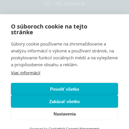
SO - NE: Zatvorené
O súboroch cookie na tejto
stránke
Súbory cookie používame na zhromažďovanie a
analýzu informácií o výkone a používaní stránok, na
poskytovanie funkcií sociálnych médií a na vylepšenie
a prispôsobenie obsahu a reklám.
Viac informácií
Nastavenie cookies
Používanie súborov cookie
Povoliť všetko
Pravidlá ochrany osobných údajov
Zakázať všetko
Súhlas so spracovaním osobných údajov
Politika kvality
Nastavenia
Vyrobilo
VIZUA - creative studio
Powered by
CookieHub Consent Management