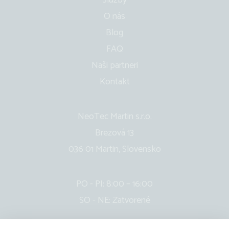
Služby
O nás
Blog
FAQ
Naši partneri
Kontakt
NeoTec Martin s.r.o.
Brezová 13
036 01 Martin, Slovensko
PO - PI: 8:00 – 16:00
SO - NE: Zatvorené