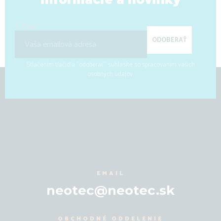
E-mail
ODOBERAŤ
Stlačením tlačidla "odoberať" súhlasíte so spracovaním vašich
osobných údajov.
EMAIL
neotec@neotec.sk
OBCHODNÉ ODDELENIE