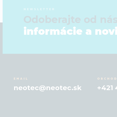
NEWSLETTER
Odoberajte od ná
informácie a nov
EMAIL
OBCHOD
neotec@neotec.sk
+421 