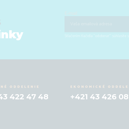
E-mail
s
inky
Stlačením tlačidla "odoberať" súhlasíte
NÉ ODDELENIE
EKONOMICKÉ ODDELE
43 422 47 48
+421 43 426 08