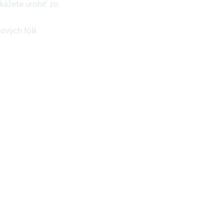
okážete urobiť zo
vých fólií