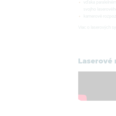
vďaka paralelnému
svojho laserového
kamerové rozpozn
Viac o laserových s
Laserové r