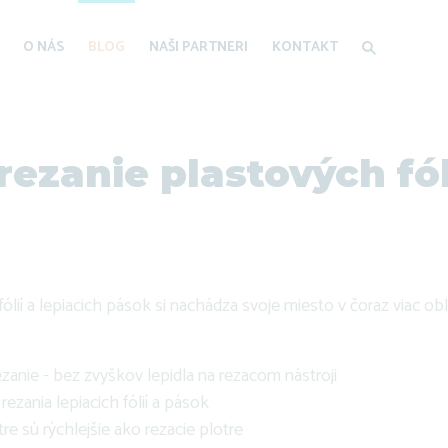
O NÁS
BLOG
NAŠI PARTNERI
KONTAKT
rezanie plastových fól
ólií a lepiacich pások si nachádza svoje miesto v čoraz viac obl
ezanie - bez zvyškov lepidla na rezacom nástroji
zania lepiacich fólií a pások
re sú rýchlejšie ako rezacie plotre