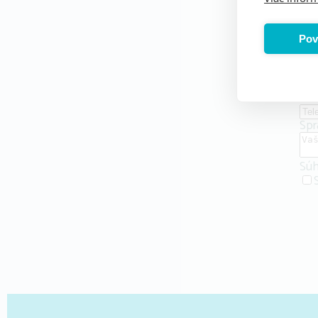
Me
Pov
E-m
Tel
Spr
Súh