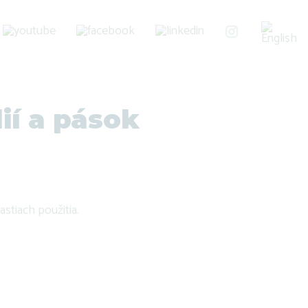
ií a pások
astiach použitia.