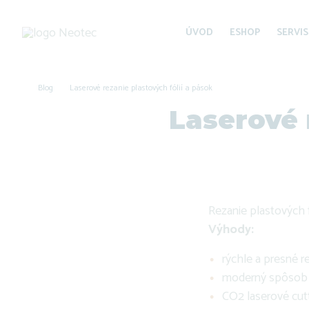
ÚVOD
ESHOP
SERVIS
Blog
Laserové rezanie plastových fólií a pások
Laserové 
Rezanie plastových f
Výhody:
rýchle a presné r
moderný spôsob re
CO2 laserové cutt