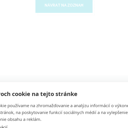
NÁVRAT NA ZOZNAM
och cookie na tejto stránke
FORMULÁR
kie používame na zhromažďovanie a analýzu informácií o výkon
Napíšte nám
stránok, na poskytovanie funkcií sociálnych médií a na vylepšenie
nie obsahu a reklám.
ácií