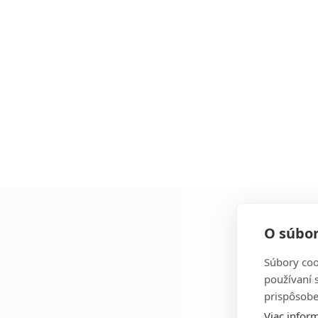
O súbor
Súbory coo
používaní 
prispôsobe
Viac inform