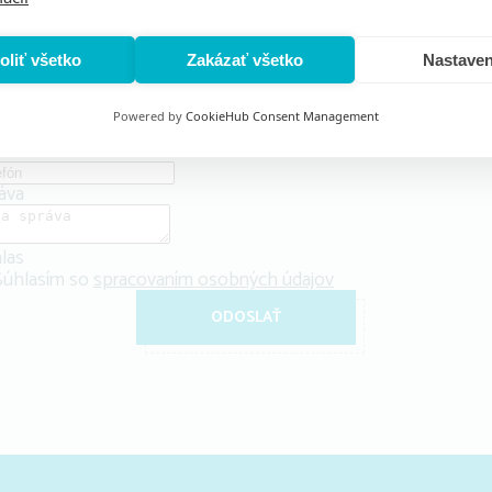
Máte otázky alebo potrebujete viac informácií? Kontaktujte nás
no
*
oliť všetko
Zakázať všetko
Nastaven
ail
*
Powered by
CookieHub Consent Management
efón
áva
las
Súhlasím so
spracovaním osobných údajov
ODOSLAŤ