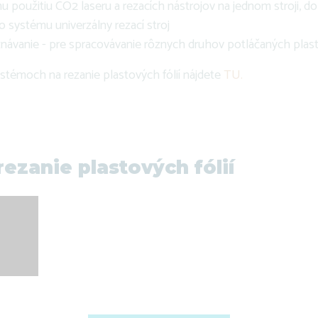
 použitiu CO2 laseru a rezacích nástrojov na jednom stroji, d
 systému univerzálny rezací stroj
ávanie - pre spracovávanie rôznych druhov potláčaných plasto
ystémoch na rezanie plastových fólií nájdete
TU.
ezanie plastových fólií