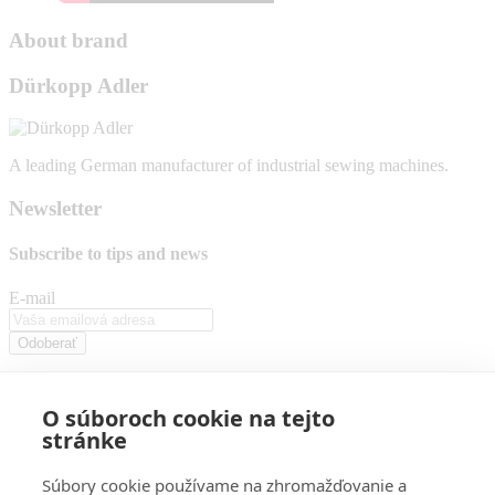
About brand
Dürkopp Adler
A leading German manufacturer of industrial sewing machines.
Newsletter
Subscribe to
tips and news
E-mail
Odoberať
By pressing the "subscribe" button, you agree to the processing of
your personal data.
O súboroch cookie na tejto
stránke
Email
neotec@neotec.sk
Sales Department
Súbory cookie používame na zhromažďovanie a