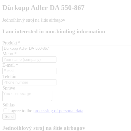
Dürkopp Adler DA 550-867
Jednoihlový stroj na šitie airbagov
I am interested in non-binding information
Produkt
*
Meno
*
E-mail
*
Telefón
Správa
Súhlas
I agree to the
processing of personal data
.
Send
Jednoihlový stroj na šitie airbagov