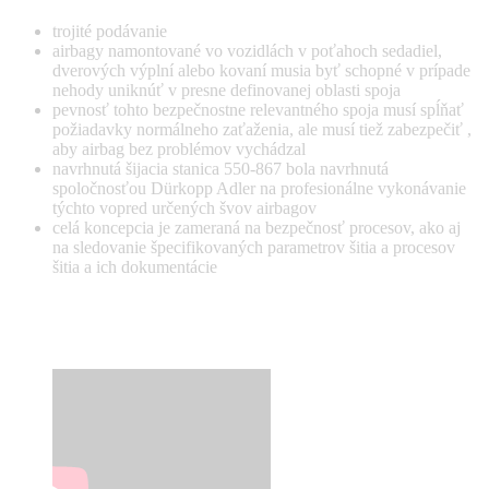
trojité podávanie
airbagy namontované vo vozidlách v poťahoch sedadiel,
dverových výplní alebo kovaní musia byť schopné v prípade
nehody uniknúť v presne definovanej oblasti spoja
pevnosť tohto bezpečnostne relevantného spoja musí spĺňať
požiadavky normálneho zaťaženia, ale musí tiež zabezpečiť ,
aby airbag bez problémov vychádzal
navrhnutá šijacia stanica 550-867 bola navrhnutá
spoločnosťou Dürkopp Adler na profesionálne vykonávanie
týchto vopred určených švov airbagov
celá koncepcia je zameraná na bezpečnosť procesov, ako aj
na sledovanie špecifikovaných parametrov šitia a procesov
šitia a ich dokumentácie