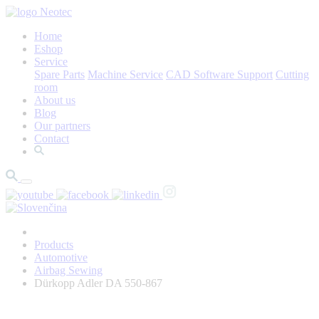
Home
Eshop
Service
Spare Parts
Machine Service
CAD Software Support
Cutting
room
About us
Blog
Our partners
Contact
Products
Automotive
Airbag Sewing
Dürkopp Adler DA 550-867