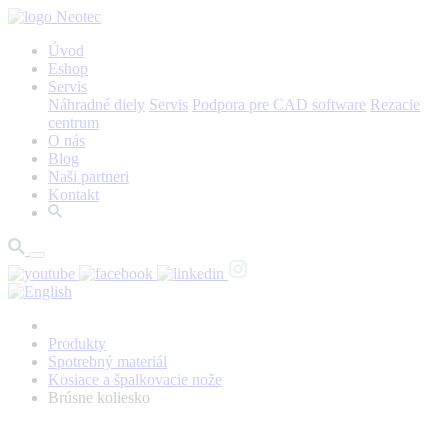
Úvod
Eshop
Servis
Náhradné diely
Servis
Podpora pre CAD software
Rezacie
centrum
O nás
Blog
Naši partneri
Kontakt
Produkty
Spotrebný materiál
Kosiace a špalkovacie nože
Brúsne koliesko