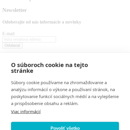
Newsletter
Odoberajte od nás
informácie a novinky
E-mail
Odoberať
Stlačením tlačidla "odoberať" súhlasíte so spracovaním vašich
osobných údajov.
O súboroch cookie na tejto
stránke
Email
neotec@neotec.sk
Obchodné oddelenie
Súbory cookie používame na zhromažďovanie a
+421 43 422 47 48
analýzu informácií o výkone a používaní stránok, na
Ekonomické oddelenie
poskytovanie funkcií sociálnych médií a na vylepšenie
+421 43 426 08 04
Servis
a prispôsobenie obsahu a reklám.
+421 903 207 409
+421 907 843 653
Viac informácií
Úvod
Eshop
Služby
O nás
Blog
FAQ
Naši partneri
Kontakt
NeoTec Martin s.r.o.
Brezová 13
Povoliť všetko
036 01 Martin, Slovensko