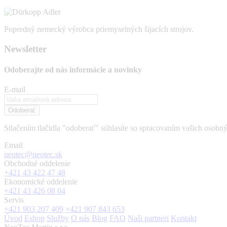
Popredný nemecký výrobca priemyselných šijacích strojov.
Newsletter
Odoberajte od nás
informácie a novinky
E-mail
Odoberať
Stlačením tlačidla "odoberať" súhlasíte so spracovaním vašich osobn
Email
neotec@neotec.sk
Obchodné oddelenie
+421 43 422 47 48
Ekonomické oddelenie
+421 43 426 08 04
Servis
+421 903 207 409
+421 907 843 653
Úvod
Eshop
Služby
O nás
Blog
FAQ
Naši partneri
Kontakt