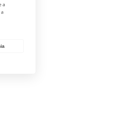
e a
 a
ia