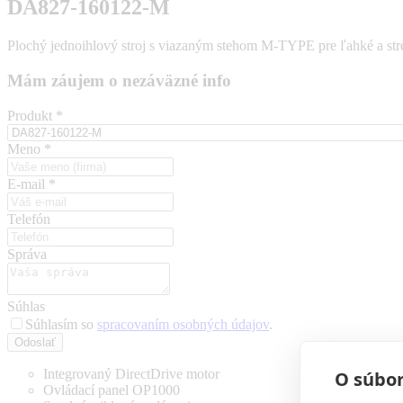
DA827-160122-M
Plochý jednoihlový stroj s viazaným stehom M-TYPE pre ľahké a stre
Mám záujem o nezáväzné info
Produkt
*
Meno
*
E-mail
*
Telefón
Správa
Súhlas
Súhlasím so
spracovaním osobných údajov
.
Odoslať
Integrovaný DirectDrive motor
O súbor
Ovládací panel OP1000