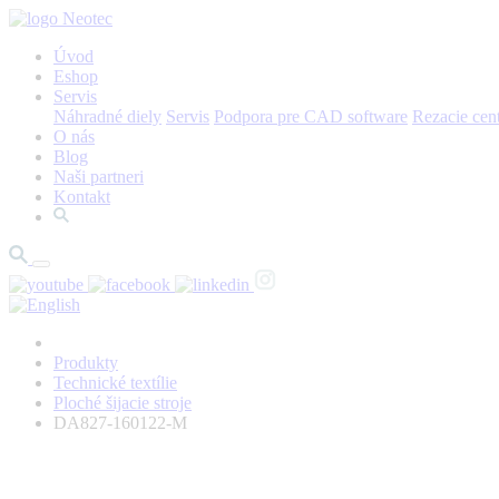
Úvod
Eshop
Servis
Náhradné diely
Servis
Podpora pre CAD software
Rezacie cen
O nás
Blog
Naši partneri
Kontakt
Produkty
Technické textílie
Ploché šijacie stroje
DA827-160122-M