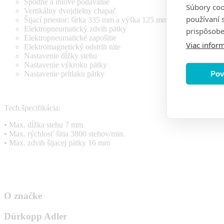
Spodné a ihlové podávanie
Súbory coo
Vertikálny dvojdielny chapač
používaní 
Šijací priestor: šírka 335 mm a výška 125 mm
Elektropneumatický zdvih pätky
prispôsobe
Elektropneumatické zapošitie
Viac inform
Elektromagnetický odstrih nite
Nastavenie dĺžky stehu
Nastavenie výkroku pätky
Pov
Nastavenie prítlaku pätky
Tech.špecifikácia:
• Max. dĺžka stehu 7 mm
• Max. rýchlosť šitia 3800 stehov/min.
• Max. zdvih šijacej pätky 16 mm
O značke
Dürkopp Adler