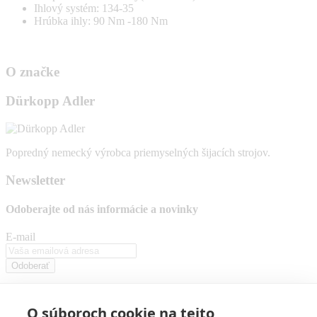
Ihlový systém: 134-35
Hrúbka ihly: 90 Nm -180 Nm
O značke
Dürkopp Adler
Popredný nemecký výrobca priemyselných šijacích strojov.
Newsletter
Odoberajte od nás
informácie a novinky
E-mail
Odoberať
Stlačením tlačidla "odoberať" súhlasíte so spracovaním vašich
osobných údajov.
O súboroch cookie na tejto