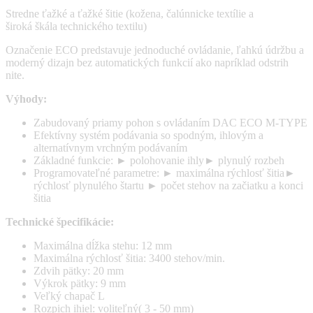
Stredne ťažké a ťažké šitie (kožena, čalúnnicke textílie a
široká škála technického textilu)
Označenie ECO predstavuje jednoduché ovládanie, ľahkú údržbu a
moderný dizajn bez automatických funkcií ako napríklad odstrih
nite.
Výhody:
Zabudovaný priamy pohon s ovládaním DAC ECO M-TYPE
Efektívny systém podávania so spodným, ihlovým a
alternatívnym vrchným podávaním
Základné funkcie: ► polohovanie ihly► plynulý rozbeh
Programovateľné parametre: ► maximálna rýchlosť šitia►
rýchlosť plynulého štartu ► počet stehov na začiatku a konci
šitia
Technické špecifikácie:
Maximálna dĺžka stehu: 12 mm
Maximálna rýchlosť šitia: 3400 stehov/min.
Zdvih pätky: 20 mm
Výkrok pätky: 9 mm
Veľký chapač L
Rozpich ihiel: voliteľný( 3 - 50 mm)