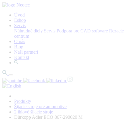
Úvod
Eshop
Servis
Náhradné diely
Servis
Podpora pre CAD software
Rezacie
centrum
O nás
Blog
Naši partneri
Kontakt
Produkty
Šijacie stroje pre automotive
2 ihlové šijacie stroje
Dürkopp Adler ECO 867-290020 M