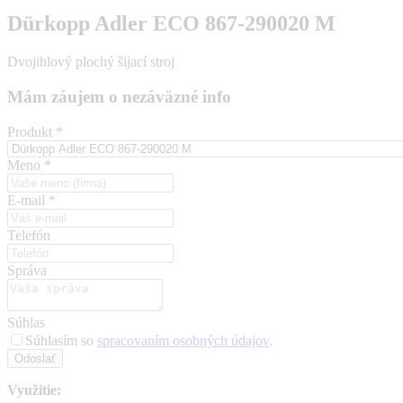
Dürkopp Adler ECO 867-290020 M
Dvojihlový plochý šijací stroj
Mám záujem o nezáväzné info
Produkt
*
Meno
*
E-mail
*
Telefón
Správa
Súhlas
Súhlasím so
spracovaním osobných údajov
.
Odoslať
Využitie: