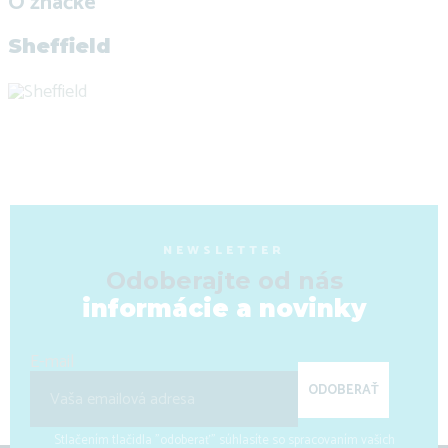
O značke
Sheffield
NEWSLETTER
Odoberajte od nás
informácie a novinky
E-mail
ODOBERAŤ
Stlačením tlačidla "odoberať" súhlasíte so spracovaním vašich