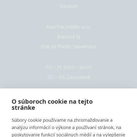
Kontakt
NeoTec Martin s.r.o.
Brezová 13
036 01 Martin, Slovensko
PO - PI: 8:00 – 16:00
SO - NE: Zatvorené
O súboroch cookie na tejto
stránke
Súbory cookie používame na zhromažďovanie a
analýzu informácií o výkone a používaní stránok, na
poskytovanie funkcií sociálnych médií a na vylepšenie