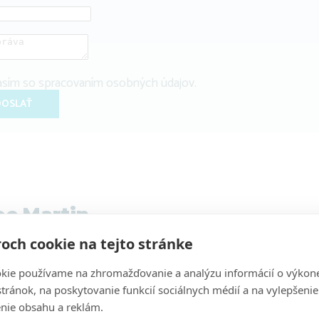
asím so
spracovaním osobných údajov
.
OSLAŤ
ec Martin
och cookie na tejto stránke
kie používame na zhromažďovanie a analýzu informácií o výkon
stránok, na poskytovanie funkcií sociálnych médií a na vylepšenie
nie obsahu a reklám.