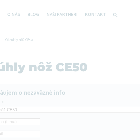
O NÁS
BLOG
NAŠI PARTNERI
KONTAKT
Okrúhly nôž CE50
úhly nôž CE50
áujem o nezáväzné info
t
*