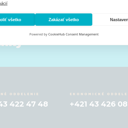
ácií
oliť všetko
Zakázať všetko
E-mail
Nastaven
s
Powered by
CookieHub Consent Management
inky
Stlačením tlačidla "odoberať" súhlasíte
NÉ ODDELENIE
EKONOMICKÉ ODDELE
43 422 47 48
+421 43 426 08