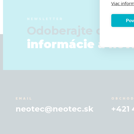
Viac inform
NEWSLETTER
Pov
Odoberajte od ná
informácie a nov
EMAIL
OBCHOD
neotec@neotec.sk
+421 