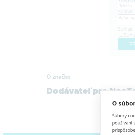
Telefón
Správa
Súhlas
Súhl
OD
O značke
Dodávateľ pre NeoT
O súbor
Súbory coo
používaní 
prispôsobe