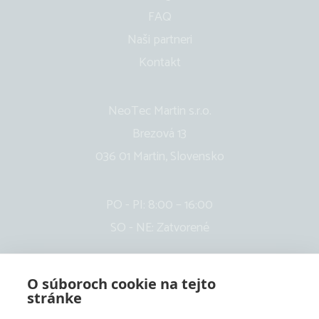
FAQ
Naši partneri
Kontakt
NeoTec Martin s.r.o.
Brezová 13
036 01 Martin, Slovensko
PO - PI: 8:00 – 16:00
SO - NE: Zatvorené
O súboroch cookie na tejto
stránke