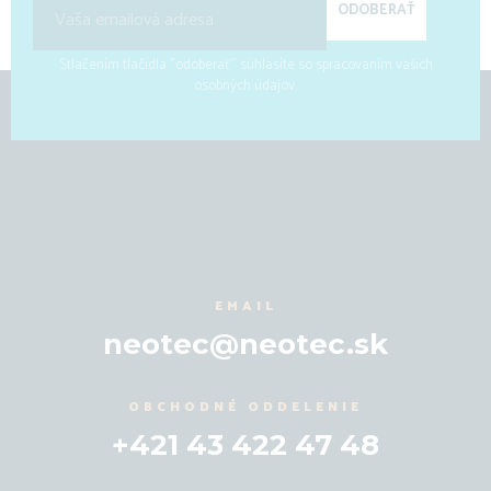
ODOBERAŤ
Stlačením tlačidla "odoberať" súhlasíte so spracovaním vašich
osobných údajov.
EMAIL
neotec@neotec.sk
OBCHODNÉ ODDELENIE
+421 43 422 47 48