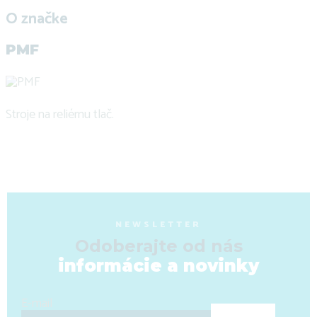
O značke
PMF
Stroje na reliérnu tlač.
NEWSLETTER
Odoberajte od nás
informácie a novinky
E-mail