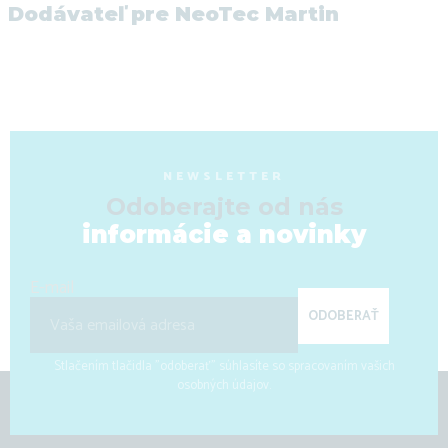
Dodávateľ pre NeoTec Martin
NEWSLETTER
Odoberajte od nás
informácie a novinky
E-mail
ODOBERAŤ
Stlačením tlačidla "odoberať" súhlasíte so spracovaním vašich
osobných údajov.