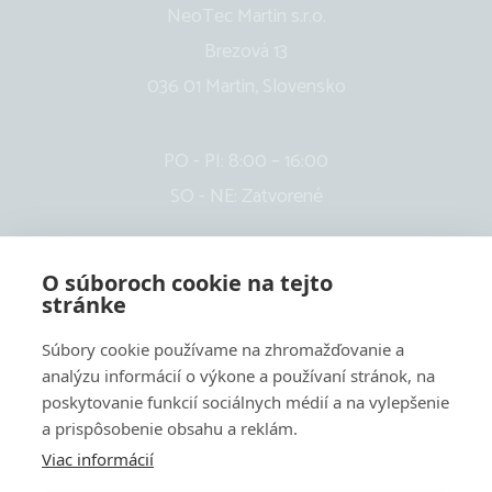
NeoTec Martin s.r.o.
Brezová 13
036 01 Martin, Slovensko
PO - PI: 8:00 – 16:00
SO - NE: Zatvorené
O súboroch cookie na tejto
stránke
Súbory cookie používame na zhromažďovanie a
analýzu informácií o výkone a používaní stránok, na
poskytovanie funkcií sociálnych médií a na vylepšenie
a prispôsobenie obsahu a reklám.
Viac informácií