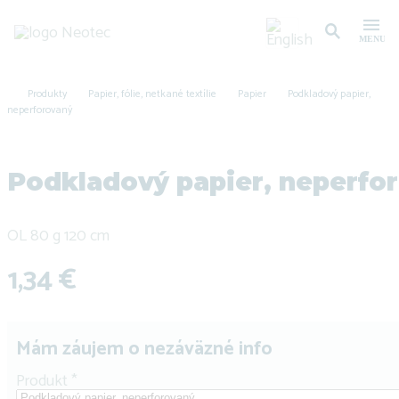
Produkty
Papier, fólie, netkané textílie
Papier
Podkladový papier,
neperforovaný
Podkladový papier, neperfo
OL 80 g 120 cm
1,34 €
Mám záujem o nezáväzné info
Produkt
*