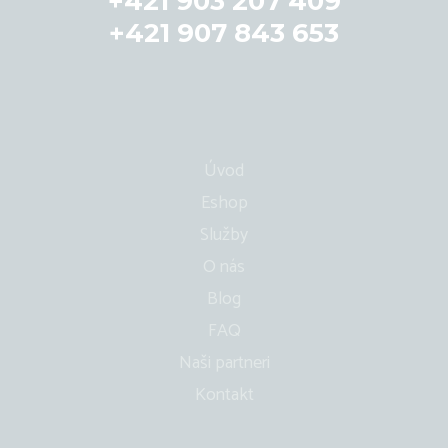
+421 903 207 409
+421 907 843 653
Úvod
Eshop
Služby
O nás
Blog
FAQ
Naši partneri
Kontakt