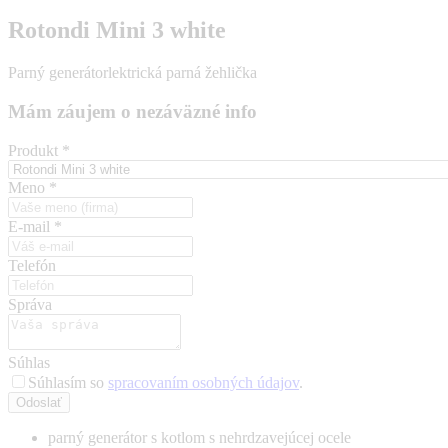
Rotondi Mini 3 white
Parný generátorlektrická parná žehlička
Mám záujem o nezáväzné info
Produkt
*
Meno
*
E-mail
*
Telefón
Správa
Súhlas
Súhlasím so
spracovaním osobných údajov
.
Odoslať
parný generátor s kotlom s nehrdzavejúcej ocele