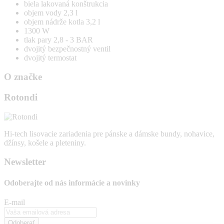
biela lakovaná konštrukcia
objem vody 2,3 l
objem nádrže kotla 3,2 l
1300 W
tlak pary 2,8 - 3 BAR
dvojitý bezpečnostný ventil
dvojitý termostat
O značke
Rotondi
Hi-tech lisovacie zariadenia pre pánske a dámske bundy, nohavice,
džínsy, košele a pleteniny.
Newsletter
Odoberajte od nás
informácie a novinky
E-mail
Odoberať