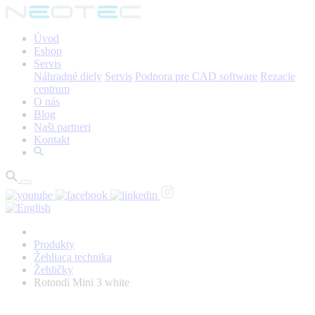
Úvod
Eshop
Servis
Náhradné diely
Servis
Podpora pre CAD software
Rezacie
centrum
O nás
Blog
Naši partneri
Kontakt
Produkty
Žehliaca technika
Žehličky
Rotondi Mini 3 white