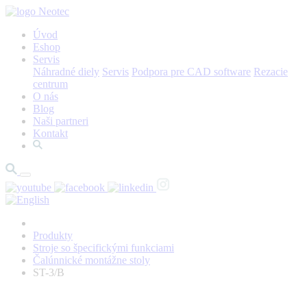
Úvod
Eshop
Servis
Náhradné diely
Servis
Podpora pre CAD software
Rezacie
centrum
O nás
Blog
Naši partneri
Kontakt
Produkty
Stroje so špecifickými funkciami
Čalúnnické montážne stoly
ST-3/B