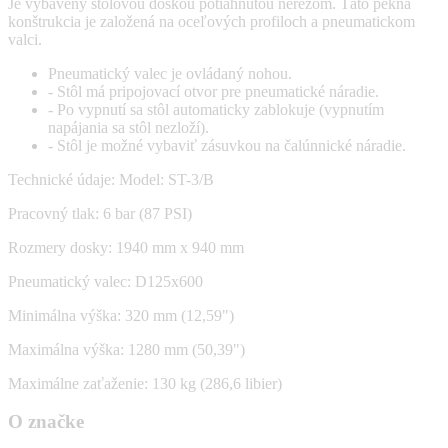
Je vybavený stolovou doskou potiahnutou nerezom. Táto pekná
konštrukcia je založená na oceľových profiloch a pneumatickom
valci.
Pneumatický valec je ovládaný nohou.
- Stôl má pripojovací otvor pre pneumatické náradie.
- Po vypnutí sa stôl automaticky zablokuje (vypnutím
napájania sa stôl nezloží).
- Stôl je možné vybaviť zásuvkou na čalúnnické náradie.
Technické údaje: Model: ST-3/B
Pracovný tlak: 6 bar (87 PSI)
Rozmery dosky: 1940 mm x 940 mm
Pneumatický valec: D125x600
Minimálna výška: 320 mm (12,59")
Maximálna výška: 1280 mm (50,39")
Maximálne zaťaženie: 130 kg (286,6 libier)
O značke