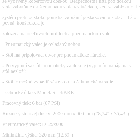
Je vybavený kobercovou doskou. Bezpečnostná lišta pod doskou
stola zabraňuje ďalšiemu pádu stola v situáciách, keď sa zablokuje.
systém proti odskoku pomáha zabrániť poskakovaniu stola. - Táto
pevná konštrukcia je
založená na oceľových profiloch a pneumatickom valci.
- Pneumatický valec je ovládaný nohou.
- Stôl má pripojovací otvor pre pneumatické náradie.
- Po vypnutí sa stôl automaticky zablokuje (vypnutím napájania sa
stôl nezloží).
- Stôl je možné vybaviť zásuvkou na čalúnnické náradie.
Technické údaje: Model: ST-3/KRB
Pracovný tlak: 6 bar (87 PSI)
Rozmery stolovej dosky: 2000 mm x 900 mm (78,74" x 35,43")
Pneumatický valec: D125x600
Minimálna výška: 320 mm (12,59")