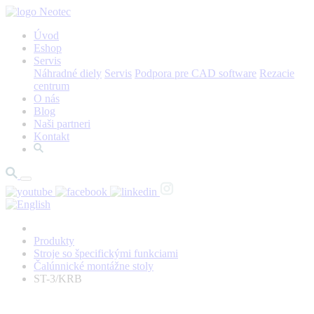
Úvod
Eshop
Servis
Náhradné diely
Servis
Podpora pre CAD software
Rezacie
centrum
O nás
Blog
Naši partneri
Kontakt
Produkty
Stroje so špecifickými funkciami
Čalúnnické montážne stoly
ST-3/KRB