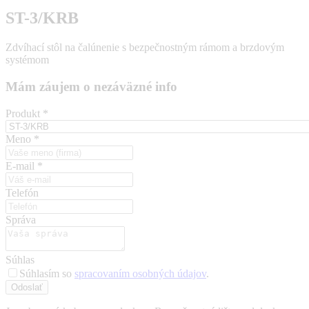
ST-3/KRB
Zdvíhací stôl na čalúnenie s bezpečnostným rámom a brzdovým
systémom
Mám záujem o nezáväzné info
Produkt
*
Meno
*
E-mail
*
Telefón
Správa
Súhlas
Súhlasím so
spracovaním osobných údajov
.
Odoslať