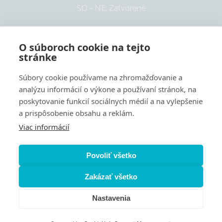
SO - NE: Zatvorené
O súboroch cookie na tejto
stránke
Súbory cookie používame na zhromažďovanie a
analýzu informácií o výkone a používaní stránok, na
poskytovanie funkcií sociálnych médií a na vylepšenie
a prispôsobenie obsahu a reklám.
Viac informácií
Nastavenie cookies
Používanie súborov cookie
Povoliť všetko
Pravidlá ochrany osobných údajov
Zakázať všetko
Súhlas so spracovaním osobných údajov
Politika kvality
Nastavenia
Vyrobilo
VIZUA - creative studio