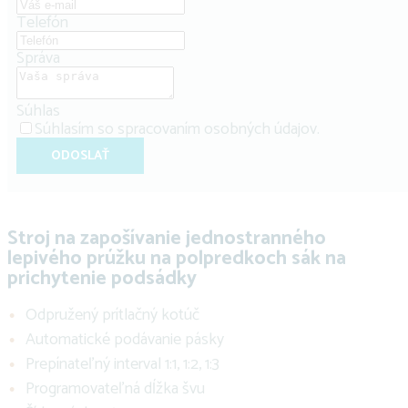
Telefón
Správa
Súhlas
Súhlasím so
spracovaním osobných údajov
.
ODOSLAŤ
Stroj na zapošívanie jednostranného
lepivého prúžku na polpredkoch sák na
prichytenie podsádky
Odpružený prítlačný kotúč
Automatické podávanie pásky
Prepínateľný interval 1:1, 1:2, 1:3
Programovateľná dĺžka švu