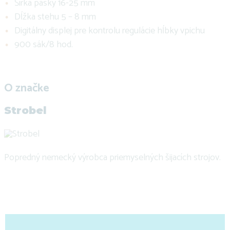
Šírka pásky 16-25 mm
Dĺžka stehu 5 – 8 mm
Digitálny displej pre kontrolu regulácie hĺbky vpichu
900 sák/8 hod.
O značke
Strobel
Popredný nemecký výrobca priemyselných šijacích strojov.