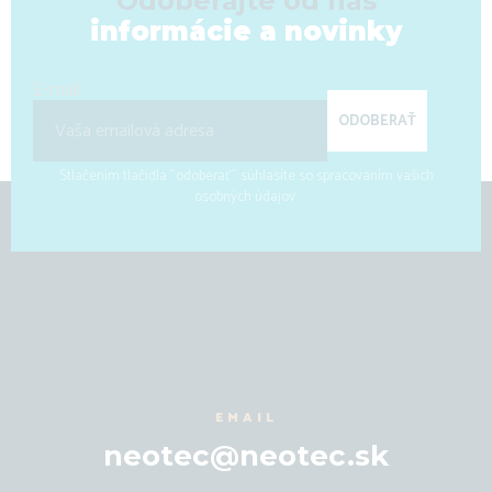
Odoberajte od nás
informácie a novinky
E-mail
ODOBERAŤ
Stlačením tlačidla "odoberať" súhlasíte so spracovaním vašich
osobných údajov.
EMAIL
neotec@neotec.sk