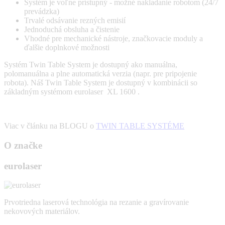
Systém je voľne prístupný - možné nakladanie robotom (24/7
prevádzka)
Trvalé odsávanie rezných emisií
Jednoduchá obsluha a čistenie
Vhodné pre mechanické nástroje, značkovacie moduly a
ďalšie doplnkové možnosti
Systém Twin Table System je dostupný ako manuálna,
polomanuálna a plne automatická verzia (napr. pre pripojenie
robota). Náš Twin Table System je dostupný v kombinácii so
základným systémom eurolaser XL 1600 .
Viac v článku na BLOGU o
TWIN TABLE SYSTÉME
O značke
eurolaser
Prvotriedna laserová technológia na rezanie a gravírovanie
nekovových materiálov.