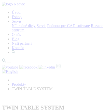
Úvod
Eshop
Servis
Náhradné diely
Servis
Podpora pre CAD software
Rezacie
centrum
O nás
Blog
Naši partneri
Kontakt
Produkty
TWIN TABLE SYSTEM
TWIN TABLE SYSTEM