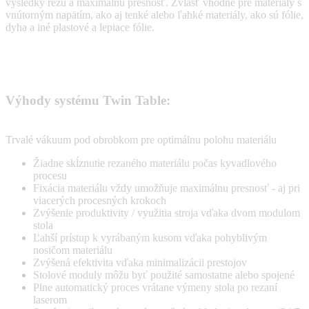
výsledky rezu a maximálnu presnosť. Zvlášť vhodné pre materiály s
vnútorným napätím, ako aj tenké alebo ľahké materiály, ako sú fólie,
dyha a iné plastové a lepiace fólie.
Výhody systému Twin Table:
Trvalé vákuum pod obrobkom pre optimálnu polohu materiálu
Žiadne skĺznutie rezaného materiálu počas kyvadlového
procesu
Fixácia materiálu vždy umožňuje maximálnu presnosť - aj pri
viacerých procesných krokoch
Zvýšenie produktivity / využitia stroja vďaka dvom modulom
stola
Ľahší prístup k vyrábaným kusom vďaka pohyblivým
nosičom materiálu
Zvýšená efektivita vďaka minimalizácii prestojov
Stolové moduly môžu byť použité samostatne alebo spojené
Plne automatický proces vrátane výmeny stola po rezaní
laserom