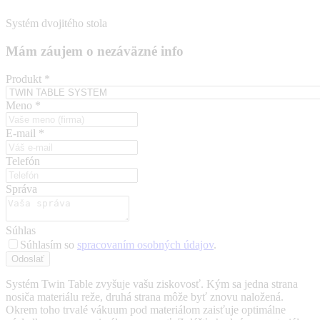
Systém dvojitého stola
Mám záujem o nezáväzné info
Produkt
*
Meno
*
E-mail
*
Telefón
Správa
Súhlas
Súhlasím so
spracovaním osobných údajov
.
Odoslať
Systém Twin Table zvyšuje vašu ziskovosť. Kým sa jedna strana
nosiča materiálu reže, druhá strana môže byť znovu naložená.
Okrem toho trvalé vákuum pod materiálom zaisťuje optimálne